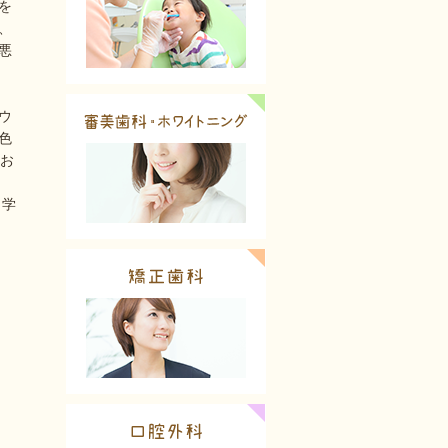
を
、
悪
ウ
色
をお
 学