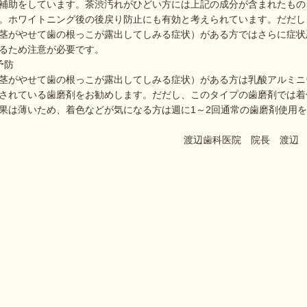
補助をしています。茶渋汚れがひどい方には上記の成分が含まれたもの
。ホワイトニング後の後戻り防止にも有効と考えられています。だだし
茎がやせて歯の根っこが露出してしみる症状）がある方ではさらに症状
るため注意が必要です。
予防
茎がやせて歯の根っこが露出してしみる症状）がある方は乳酸アルミニ
されている歯磨剤をお勧めします。だだし、このタイプの歯磨剤では着
果は薄いため、着色などが気になる方は週に1～2回通常の歯磨剤使用
渡辺歯科医院 院長 渡辺