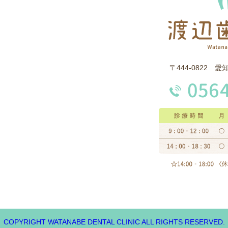
〒444-0822 
COPYRIGHT WATANABE DENTAL CLINIC ALL RIGHTS RESERVED.