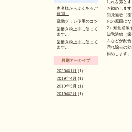
汚れを落とす
患者様からよくあるご
お勧めします
質問…
知覚過敏（歯
電動ブラシ使用のコツ
化の原因にな
2）知覚過敏
歯磨き粉上手に使って
ます…
知覚過敏（歯
ムなどが配合
歯磨き粉上手に使って
ます…
汚れ除去の効
勧めします。
月別アーカイブ
2020年1月
(1)
2019年4月
(1)
2019年3月
(1)
2019年2月
(1)