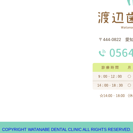
〒444-0822 
COPYRIGHT WATANABE DENTAL CLINIC ALL RIGHTS RESERVED.